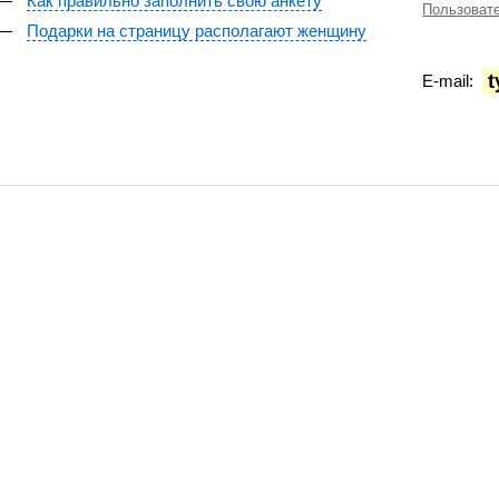
—
Как правильно заполнить свою анкету
Пользоват
—
Подарки на страницу располагают женщину
t
E-mail: