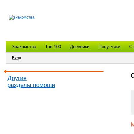
Знакомства
Топ-100
Дневники
Попутчики
С
Вход
Другие
разделы помощи